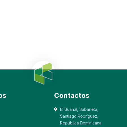
os
Contactos
El Guanal, Sabaneta,
Santiago Rodríguez,
República Dominicana.