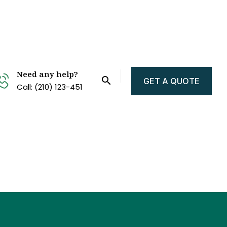
Need any help?
GET A QUOTE
Call: (210) 123-451